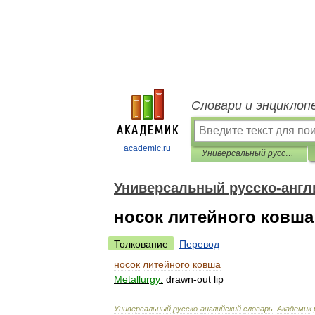
Словари и энциклоп
academic.ru
Универсальный русско-английский словарь
Универсальный русско-англ
носок литейного ковша
Толкование
Перевод
носок
литейного
ковша
Metallurgy:
drawn
-
out
lip
Универсальный
русско
-
английский
словарь
.
Академик
.