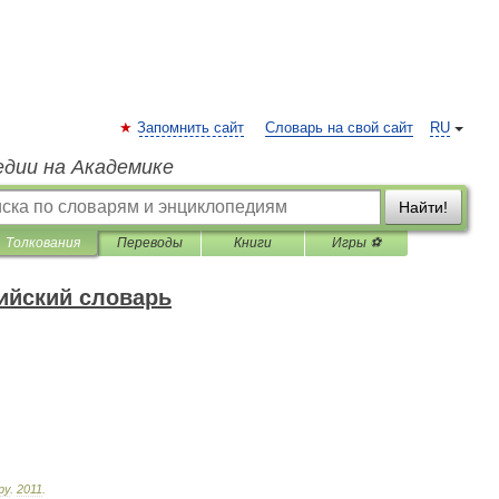
Запомнить сайт
Словарь на свой сайт
RU
едии на Академике
Найти!
Толкования
Переводы
Книги
Игры ⚽
ийский словарь
ру
.
2011
.