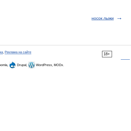
носок лыжи
ка
,
Реклама на сайте
18+
omla,
Drupal,
WordPress, MODx.